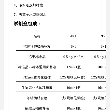
6、
吸水纸及加样槽
7、
去离子水或蒸馏水
试剂盒组成：
名称
48Ｔ
96Ｔ
抗体预包被酶标板
8×6
8×12
冻干标准品
0.5 ng/支×2支
0.5 ng/支
标准品
&标本通用稀释液
12ml×1瓶
20ml×1
浓缩生物素化抗体
1支(规格见标签）
1支(规格见
生物素化抗体稀释液
10ml×1瓶
16ml×1
浓缩酶结合物
1支(规格见标签）
1支(规格见
酶结合物稀释液
10ml×1瓶
16ml×1