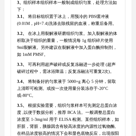
3、
组织样本组织样本一般制成组织匀浆，处理方法如
下：
3.1、
将目标组织置于冰上，用预冷的
PBS缓冲液
(0.01M，pH=7.4)洗涤去除残留的血液，称重后备用。
3.2、
在冰上用裂解液研磨组织匀浆。加入裂解液的体
积取决于组织的重量，一般情况每
1g 组织碎片使用
9ml裂解液。另外建议在裂解液中加入蛋白酶抑制剂，
如 1mM PMSF。
3.3、
可再利用超声破碎或反复冻融进一步处理
(超声
破碎过程中，需冰浴降温；反复冻融法可重复2次)。
3.4、
将制备好的匀浆液于
5000×g 离心 5 分钟，留取
上清即可检测。或按一次使用量分装冻存于-20°C
或-80°C。
3.5、
根据实验需要，组织匀浆样本可先测定总蛋白浓
度
,以便于数据分析，推荐 BCA 法。一般调整总蛋白
浓度至 1-3mg/ml 用于 ELISA 检测。某些组织样本，如
肝脏，肾脏，胰腺因含有较高浓度的内源性过氧物酶,
在样品浓度较高的情况下会和显色底物反应，出现假阳