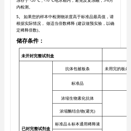
冻存于
-20 ℃ , -70 ℃电冰箱内，避免反复冻融，3-6月
内检测。
5
、
如果您的样本中检测物浓度高于标准品最高值，请
根据实际情况，
做适当倍数稀释
(建议做预实验，以确
定稀释倍数)。
储存条件：
未开封完整试剂盒
抗体包被板条
未用完的板条
标准品
浓缩生物素化抗体
浓缩酶结合物
(避光)
标准品＆标本通用稀释液
已
封完整试剂盒