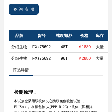
咨 询 客 服
品牌
货号
纯度/规格
价格
库存
分细生物
FXz75692
48T
￥1880
大量
分细生物
FXz75692
96T
￥2880
大量
商品详情
检测原理
:
本试剂盒采用双抗体夹心酶联免疫吸附试验（
ELISA）。在预包被
人(PPP1R12C)
止抗体（固相抗