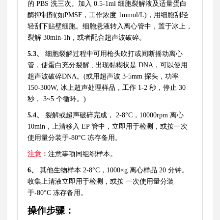
的
PBS 洗三次。加入 0.5-1ml 细胞裂解液及适量蛋白
酶抑制剂(如PMSF，工作浓度 1mmol/L)，用细胞刮轻
轻刮下贴壁细胞。细胞悬液转入离心管中，置于冰上，
裂解 30min-1h，或者配合超声波破碎。
5.3、
细胞裂解过程中可用枪头吹打或间断摇动离心
管，使蛋白充分裂解
, 出现黏糊状是 DNA，可以使用
超声波破碎DNA。(或用超声波 3-5mm 探头，功率
150-300W, 冰上超声处理样品，工作 1-2 秒，停止 30
秒， 3~5 个循环。)
5.4、
裂解或超声破碎完成，
2-8°C，10000rpm 离心
10min，上清移入 EP 管中，立即用于检测，或按一次
使用量分装于-80°C 冻存备用。
注意：
注意事项同组织样本。
6、
其他生物样本
2-8°C，1000×g 离心样品 20 分钟。
收集上清液立即用于检测，或按 一次使用量分装
于-80°C 冻存备用。
操作步骤：