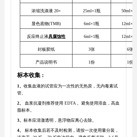
浓缩洗涤液
20×
25ml×1瓶
50ml×1
显色底物
(
TMB
)
6ml×1瓶
12ml×1
反应终止液
具腐蚀性
6ml×1瓶
12ml×1
封板胶纸
3张
6张
产品说明书
1份
1份
标本收集
:
1
、
收集血液的试管应为一次性的无热原，无内毒素试
管。
2
、
血浆抗凝剂推荐使用
EDTA 。避免使用溶血，高血
脂标本。
3
、
标本应清澈透明，悬浮物应离心去除。
4
、
标本收集后若不及时检测，请按一次使用量分装，