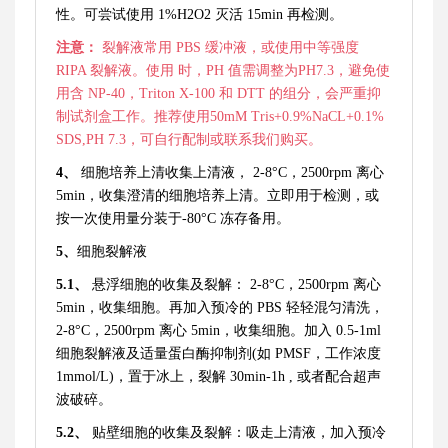
性。可尝试使用 1%H2O2 灭活 15min 再检测。
注意：
裂解液常用
PBS 缓冲液，或使用中等强度
RIPA 裂解液。使用 时，PH 值需调整为PH7.3，避免使
用含 NP-40，Triton X-100 和 DTT 的组分，会严重抑
制试剂盒工作。推荐使用50mM Tris+0.9%NaCL+0.1%
SDS,PH 7.3，可自行配制或联系我们购买。
4、
细胞培养上清收集上清液，
2-8°C，2500rpm 离心
5min，收集澄清的细胞培养上清。立即用于检测，或
按一次使用量分装于-80°C 冻存备用。
5、
细胞裂解液
5.1、
悬浮细胞的收集及裂解：
2-8°C，2500rpm 离心
5min，收集细胞。再加入预冷的 PBS 轻轻混匀清洗，
2-8°C，2500rpm 离心 5min，收集细胞。加入 0.5-1ml
细胞裂解液及适量蛋白酶抑制剂(如 PMSF，工作浓度
1mmol/L)，置于冰上，裂解 30min-1h , 或者配合超声
波破碎。
5.2、
贴壁细胞的收集及裂解：吸走上清液，加入预冷