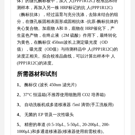
体）的微孔酶标板中，加入
人(PPP1R12C)
校准品和待
测样本，再加入另一株
HRP标记的抗
人(PPP1R12C)
（酶标抗体），经过温育与充分洗涤，去除未结合的组
分，在微孔板固相表面形成固相抗体
-抗原-酶标抗体的
夹心复合物。加底物 A和 B，底物在 HRP催化下，产
生蓝色产物，在终止液（2M 硫酸）作用下，最终转化
为黄色，在酶标仪 450nm波长上测定吸光度（OD
值），吸光度（OD值）与待测样品中
人(PPP1R12C)
的
浓度正相关。拟合校准品曲线，可以计算出样本中
人
(PPP1R12C)
的浓度。
所需器材和试剂
1、
酶标仪
(波长 450nm 滤光片)
2、
37°C 恒温箱(不推荐使用细胞用 CO2 培养箱)
3、
自动洗板机或多道移液器
/5ml 滴管(手工洗板用)
4、
无菌的
EP 管及一次性吸头
5、
精密的单道
(0.5-10μL, 5-50μL, 20-200μL, 200-
1000μL)和多通道移液器(移液器使用前需校准)。